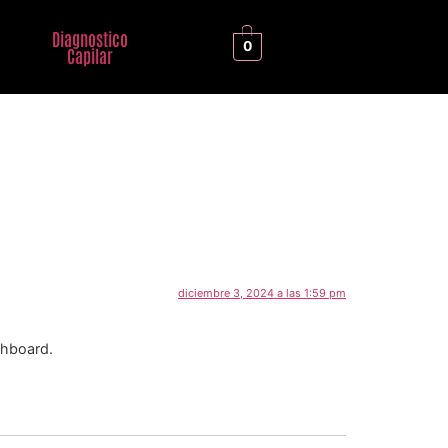
Diagnostico
0
Capilar
diciembre 3, 2024 a las 1:59 pm
shboard.