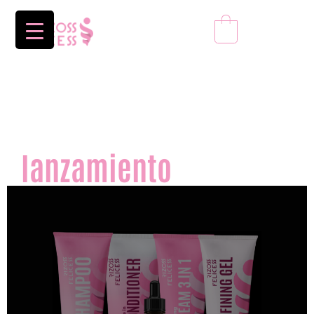
0
precio
especial de
lanzamiento