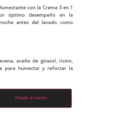
 Humectante con la Crema 3 en 1
 un óptimo desempeño en la
a noche antes del lavado como
_______________________________
ena, aceite de girasol, ricino,
 para humectar y reforzar la
Añadir al carrito