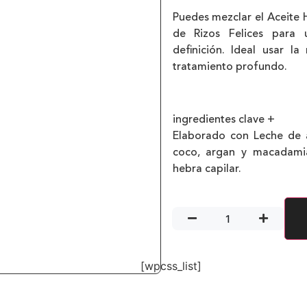
Puedes mezclar el Aceite
de Rizos Felices para
definición. Ideal usar l
tratamiento profundo.
________________________
ingredientes clave +
Elaborado con Leche de av
coco, argan y macadamia
hebra capilar.
[wpcss_list]