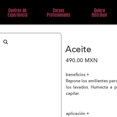
Centros de
Cursos
Quiero
Experiencia
Profesionales
Distribuir
Aceite
490.00
MXN
beneficios +
Repone los emilientes per
los lavados. Humecta a p
capilar.
________________________
aplicación +