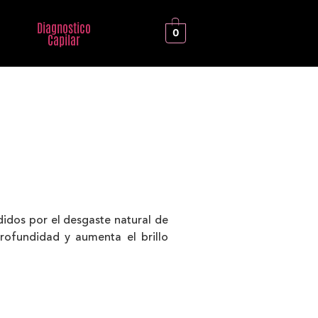
Diagnostico
0
Capilar
didos por el desgaste natural de
rofundidad y aumenta el brillo
_______________________________