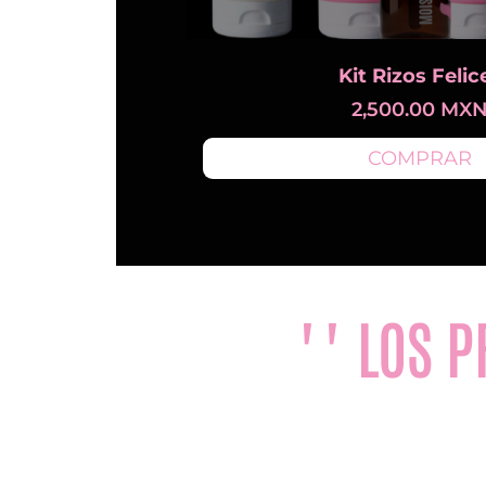
Kit Rizos Felic
2,500.00
MX
COMPRAR
"" LOS 