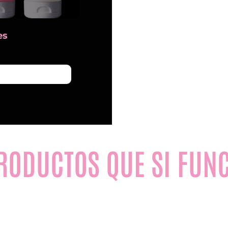
es
N
PRODUCTOS QUE SI FUN