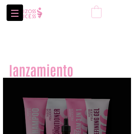
0
precio
especial de
lanzamiento