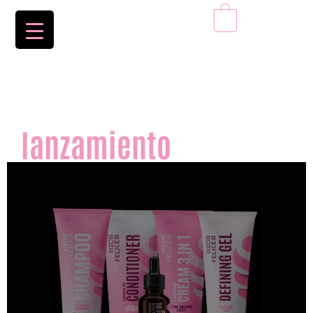
0
precio
especial de
lanzamiento