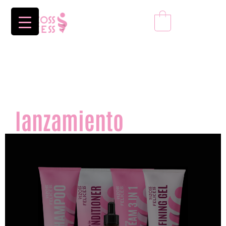
0
precio
especial de
lanzamiento