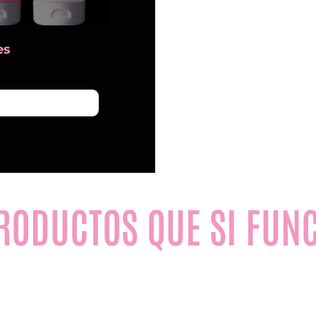
es
N
PRODUCTOS QUE SI FUN