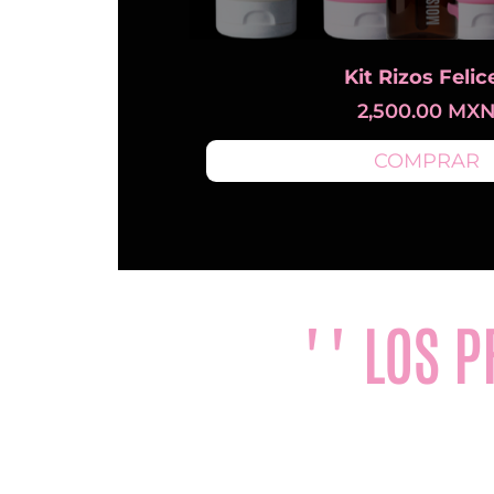
Kit Rizos Felic
2,500.00
MX
COMPRAR
"" LOS 