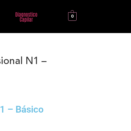
Diagnostico
0
Capilar
ional N1 –
1 – Básico